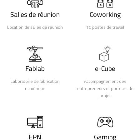
Salles de réunion
Coworking
Location de salles de réunion
10 postes de travail
Fablab
e-Cube
Laboratoire de fabrication
Accompagnement des
numérique
entrepreneurs et porteurs de
projet
EPN
Gaming