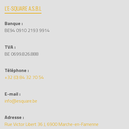
L'E-SQUARE A.S.B.L
Banque :
BE94 0910 2193 9914
TVA :
BE 0699.826.888
Téléphone :
+32 (0) 84 32 70 54
E-mail :
info@esquare.be
Adresse :
Rue Victor Libert 36 J, 6900 Marche-en-Famenne