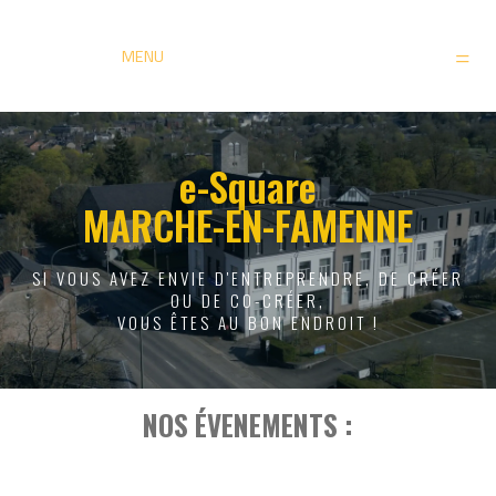
MENU
e-Square
MARCHE-EN-FAMENNE
SI VOUS AVEZ ENVIE D'ENTREPRENDRE, DE CRÉER
OU DE CO-CRÉER,
VOUS ÊTES AU BON ENDROIT !
NOS ÉVENEMENTS :