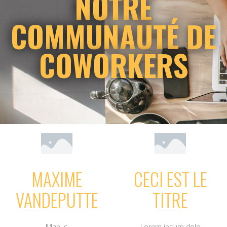
NOTRE
COMMUNAUTÉ DE
COWORKERS
MAXIME
CECI EST LE
VANDEPUTTE
TITRE
Map-s
Lorem ipsum dolo