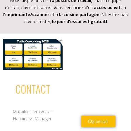
Nous disposons de
10 postes de travail,
chacun équipé
d’écran, clavier et souris. Vous bénéficiez d’un
accès au wifi
, à
l
’imprimante/scanner
et à la
cuisine partagée
. N’hésitez pas
à venir tester,
le jour d’essai est gratuit!
CONTACT
Mathilde Dernivois –
Happiness Manager
Contact