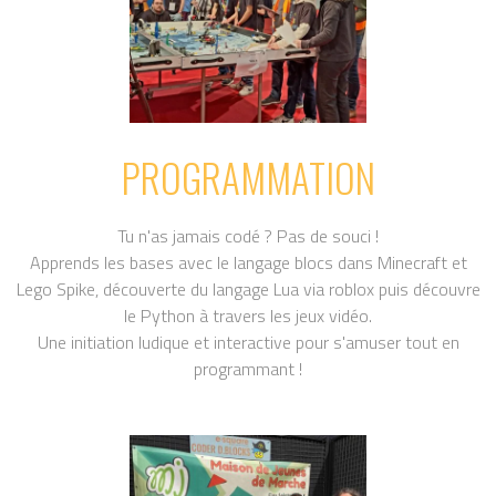
PROGRAMMATION
Tu n'as jamais codé ? Pas de souci !
Apprends les bases avec le langage blocs dans Minecraft et
Lego Spike,
découverte du langage Lua via roblox
puis découvre
le Python à travers les jeux vidéo.
Une initiation ludique et interactive pour s'amuser tout en
programmant !