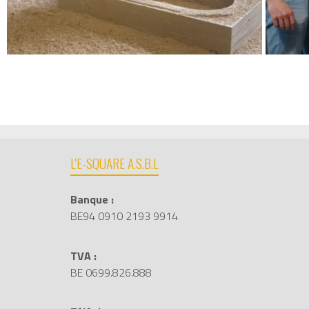
L'E-SQUARE A.S.B.L
Banque :
BE94 0910 2193 9914
TVA :
BE 0699.826.888