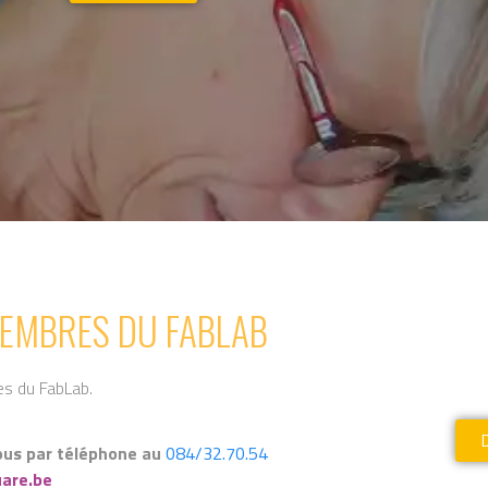
MEMBRES DU FABLAB
tes du FabLab.
ous par téléphone au
084/32.70.54
are.be