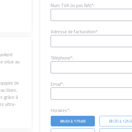
Num TVA (si pas NA)*:
Adresse de facturation*:
eillent
Téléphone*:
e situe au
équipée de
Email*:
eau blanc,
es grâce à
es ultra-
Horaires*:
8h30 à 17h00
8h30 à 12h3