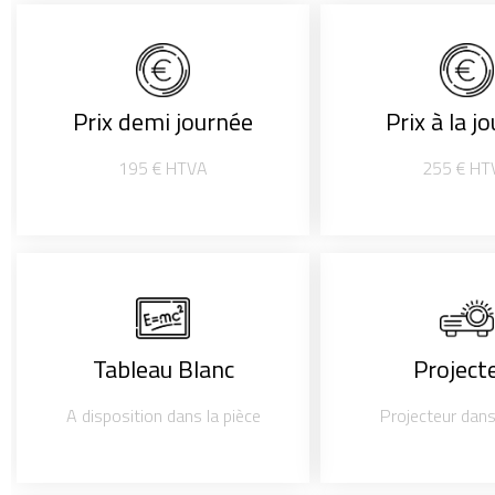
Prix demi journée
Prix à la j
195 € HTVA
255 € HT
Tableau Blanc
Project
A disposition dans la pièce
Projecteur dans