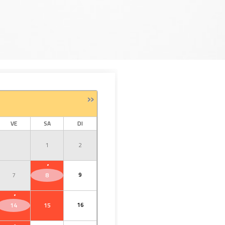
»
VE
SA
DI
1
2
·
9
7
8
·
16
14
15
·