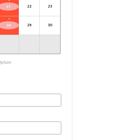
22
23
21
·
29
30
28
Option