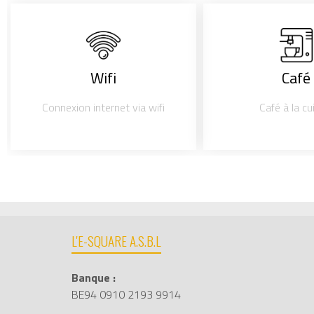
Wifi
Café
Connexion internet via wifi
Café à la cu
L'E-SQUARE A.S.B.L
Banque :
BE94 0910 2193 9914