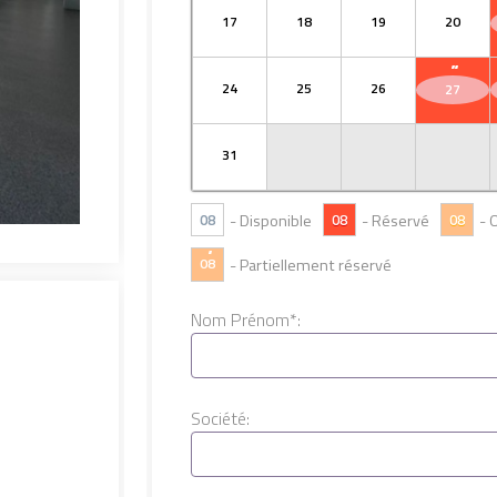
17
18
19
20
··
24
25
26
27
31
08
- Disponible
08
- Réservé
08
- 
·
- Partiellement réservé
08
Nom Prénom*:
Société: