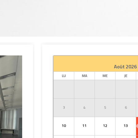
Août
2026
LU
MA
ME
JE
3
4
5
6
10
11
12
13